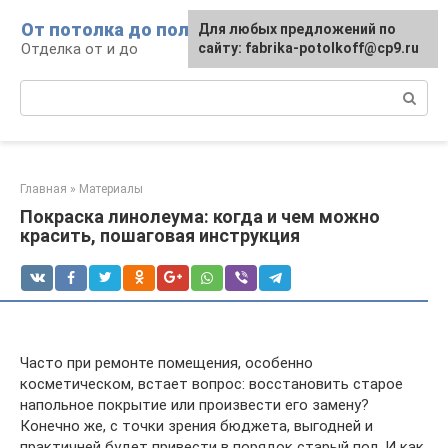
Перейти
От потолка до пола
Для любых предложений по
к
Отделка от и до
сайту: fabrika-potolkoff@cp9.ru
контенту
Поиск:
Главная
»
Материалы
Покраска линолеума: когда и чем можно
красить, пошаговая инструкция
Часто при ремонте помещения, особенно
косметическом, встает вопрос: восстановить старое
напольное покрытие или произвести его замену?
Конечно же, с точки зрения бюджета, выгодней и
практичней будет привести в порядок старый пол. И как