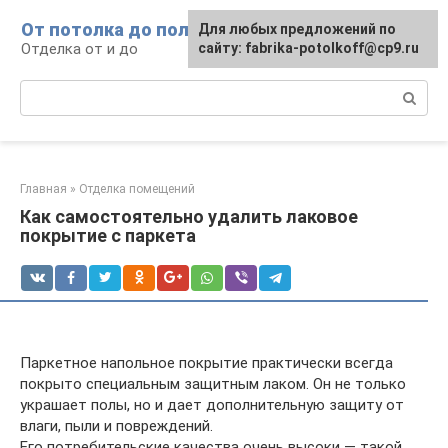
Перейти
От потолка до пола
Для любых предложений по
к
Отделка от и до
сайту: fabrika-potolkoff@cp9.ru
контенту
Поиск:
Главная
»
Отделка помещений
Как самостоятельно удалить лаковое
покрытие с паркета
Паркетное напольное покрытие практически всегда
покрыто специальным защитным лаком. Он не только
украшает полы, но и дает дополнительную защиту от
влаги, пыли и повреждений.
Его потребительские качества очень высоки — такой