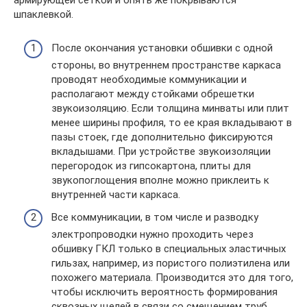
армирующей сеткой и опять же покрываются
шпаклевкой.
После окончания установки обшивки с одной
стороны, во внутреннем пространстве каркаса
проводят необходимые коммуникации и
располагают между стойками обрешетки
звукоизоляцию. Если толщина минваты или плит
менее ширины профиля, то ее края вкладывают в
пазы стоек, где дополнительно фиксируются
вкладышами. При устройстве звукоизоляции
перегородок из гипсокартона, плиты для
звукопоглощения вполне можно приклеить к
внутренней части каркаса.
Все коммуникации, в том числе и разводку
электропроводки нужно проходить через
обшивку ГКЛ только в специальных эластичных
гильзах, например, из пористого полиэтилена или
похожего материала. Производится это для того,
чтобы исключить вероятность формирования
сквозных щелей в связи со смещением труб