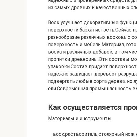
надежных и проверенных средств для
из самых древних и качественных сп
Воск улучшает декоративные функции
поверхности бархатистость.Сейчас 
разнообразие различных восковых со
поверхность и мебель.Материал, гот
воска и различных добавок, в том ч
пропитки древесины.Эти составы мо
упаковки.Состав придает поверхности
надежно защищает деревоот разруше
подвергать любые сорта дерева, но л
ели.Современная промышленность вы
Как осуществляется про
Материалы и инструменты:
воск;растворитель;столярный нож;н