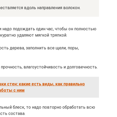
ствляется вдоль направления волокон.
 надо подождать один час, чтобы он полностью
куратно удаляют мягкой тряпкой.
ть дерева, заполнить все щели, поры,
прочность, влагоустойчивость и долговечность.
вки стен; какие есть виды, как правильно
аботы с ним
льный блеск, то надо повторно обработать всю
сть состава.