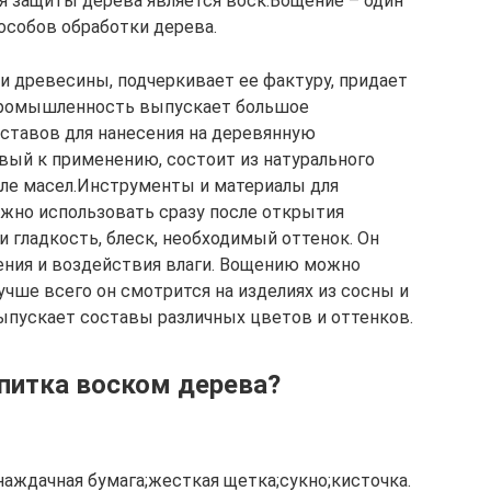
 защиты дерева является воск.Вощение – один
особов обработки дерева.
 древесины, подчеркивает ее фактуру, придает
промышленность выпускает большое
ставов для нанесения на деревянную
овый к применению, состоит из натурального
исле масел.Инструменты и материалы для
жно использовать сразу после открытия
 гладкость, блеск, необходимый оттенок. Он
ния и воздействия влаги. Вощению можно
учше всего он смотрится на изделиях из сосны и
пускает составы различных цветов и оттенков.
питка воском дерева?
аждачная бумага;жесткая щетка;сукно;кисточка.