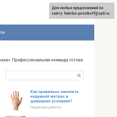
Для любых предложений по
сайту: fabrika-potolkoff@cp9.ru
гое
зов». Профессиональная команда готова
Поиск:
Как правильно заклеить
надувной матрас в
домашних условиях?
Наружные работы