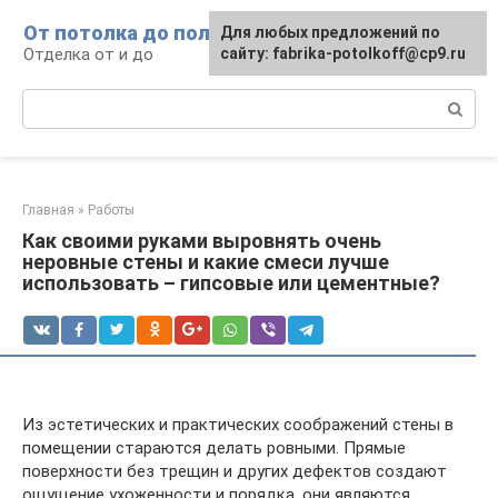
Перейти
От потолка до пола
Для любых предложений по
к
Отделка от и до
сайту: fabrika-potolkoff@cp9.ru
контенту
Поиск:
Главная
»
Работы
Как своими руками выровнять очень
неровные стены и какие смеси лучше
использовать – гипсовые или цементные?
Из эстетических и практических соображений стены в
помещении стараются делать ровными. Прямые
поверхности без трещин и других дефектов создают
ощущение ухоженности и порядка, они являются