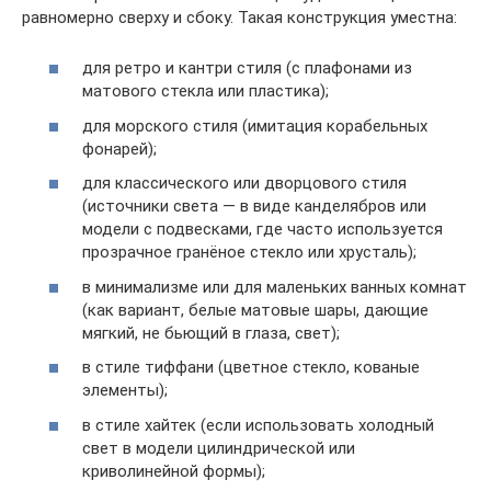
равномерно сверху и сбоку. Такая конструкция уместна:
для ретро и кантри стиля (с плафонами из
матового стекла или пластика);
для морского стиля (имитация корабельных
фонарей);
для классического или дворцового стиля
(источники света — в виде канделябров или
модели с подвесками, где часто используется
прозрачное гранёное стекло или хрусталь);
в минимализме или для маленьких ванных комнат
(как вариант, белые матовые шары, дающие
мягкий, не бьющий в глаза, свет);
в стиле тиффани (цветное стекло, кованые
элементы);
в стиле хайтек (если использовать холодный
свет в модели цилиндрической или
криволинейной формы);