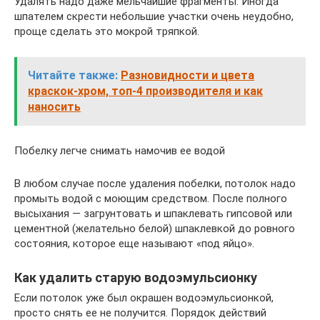
Удалять надо даже мельчайшие фрагменты. Иногда
шпателем скрести небольшие участки очень неудобно,
проще сделать это мокрой тряпкой.
Читайте также:
Разновидности и цвета
краскок-хром, топ-4 производителя и как
наносить
Побелку легче снимать намочив ее водой
В любом случае после удаления побелки, потолок надо
промыть водой с моющим средством. После полного
высыхания — загрунтовать и шпаклевать гипсовой или
цементной (желательно белой) шпаклевкой до ровного
состояния, которое еще называют «под яйцо».
Как удалить старую водоэмульсионку
Если потолок уже был окрашен водоэмульсионкой,
просто снять ее не получится. Порядок действий