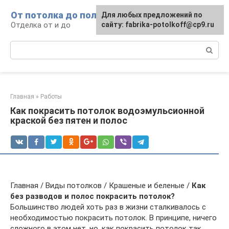
Перейти
От потолка до пола
Для любых предложений по
к
Отделка от и до
сайту: fabrika-potolkoff@cp9.ru
контенту
Поиск:
Главная
»
Работы
Как покрасить потолок водоэмульсионной
краской без пятен и полос
Главная / Виды потолков / Крашеные и беленые /
Как
без разводов и полос покрасить потолок?
Большинство людей хоть раз в жизни сталкивалось с
необходимостью покрасить потолок. В принципе, ничего
сложного в этом нет, но, как покрасить потолок так,