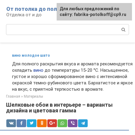
Перейти
От потолка до пола
Для любых предложений по
к
Отделка от и до
сайту: fabrika-potolkoff@cp9.ru
контенту
Поиск:
вино молодое шато
Для полного раскрытия вкуса и аромата рекомендуется
охладить
вино
до температуры 15-20 °С. Насыщенное,
густое и хорошо сформированное вино с интенсивной
окраской темно-рубинового цвета. Бархатистое и яркое
на вкус, с приятной терпкостью в аромате.
Главная
»
Материалы
Шелковые обои в интерьере – варианты
дизайна и цветовая гамма